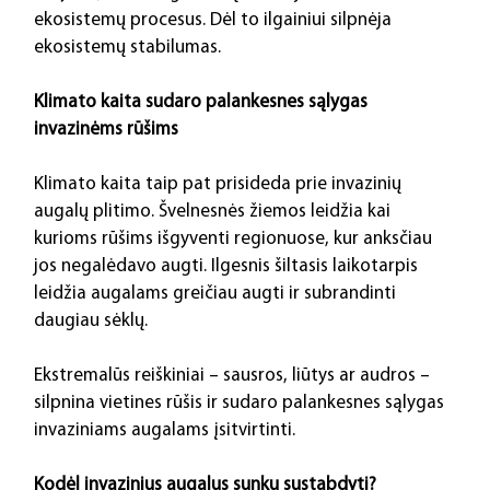
ekosistemų procesus. Dėl to ilgainiui silpnėja 
ekosistemų stabilumas.
Klimato kaita sudaro palankesnes sąlygas 
invazinėms rūšims
Klimato kaita taip pat prisideda prie invazinių 
augalų plitimo. Švelnesnės žiemos leidžia kai 
kurioms rūšims išgyventi regionuose, kur anksčiau 
jos negalėdavo augti. Ilgesnis šiltasis laikotarpis 
leidžia augalams greičiau augti ir subrandinti 
daugiau sėklų.
Ekstremalūs reiškiniai – sausros, liūtys ar audros – 
silpnina vietines rūšis ir sudaro palankesnes sąlygas 
invaziniams augalams įsitvirtinti.
Kodėl invazinius augalus sunku sustabdyti?