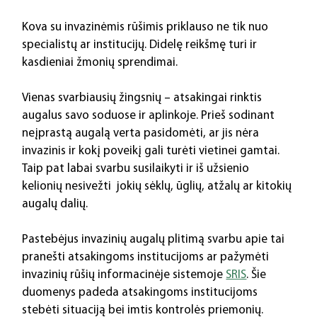
Kova su invazinėmis rūšimis priklauso ne tik nuo 
specialistų ar institucijų. Didelę reikšmę turi ir 
kasdieniai žmonių sprendimai.
Vienas svarbiausių žingsnių – atsakingai rinktis 
augalus savo soduose ir aplinkoje. Prieš sodinant 
neįprastą augalą verta pasidomėti, ar jis nėra 
invazinis ir kokį poveikį gali turėti vietinei gamtai. 
Taip pat labai svarbu susilaikyti ir iš užsienio 
kelionių nesivežti  jokių sėklų, ūglių, atžalų ar kitokių 
augalų dalių.
Pastebėjus invazinių augalų plitimą svarbu apie tai 
pranešti atsakingoms institucijoms ar pažymėti 
invazinių rūšių informacinėje sistemoje 
SRIS
. Šie 
duomenys padeda atsakingoms institucijoms 
stebėti situaciją bei imtis kontrolės priemonių.