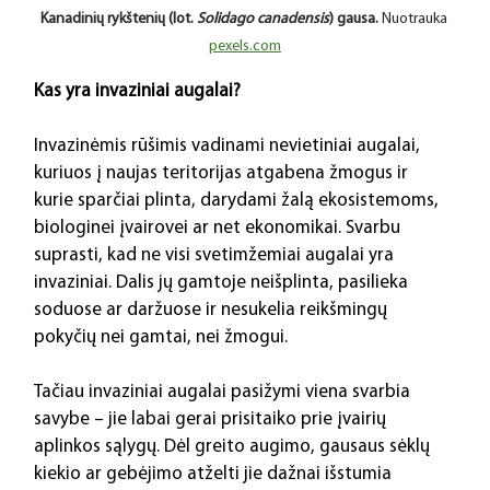
Kanadinių rykštenių (lot. 
Solidago canadensis
) gausa.
 Nuotrauka 
pexels.com
Kas yra invaziniai augalai?
Invazinėmis rūšimis vadinami nevietiniai augalai, 
kuriuos į naujas teritorijas atgabena žmogus ir 
kurie sparčiai plinta, darydami žalą ekosistemoms, 
biologinei įvairovei ar net ekonomikai. Svarbu 
suprasti, kad ne visi svetimžemiai augalai yra 
invaziniai. Dalis jų gamtoje neišplinta, pasilieka 
soduose ar daržuose ir nesukelia reikšmingų 
pokyčių nei gamtai, nei žmogui.
Tačiau invaziniai augalai pasižymi viena svarbia 
savybe – jie labai gerai prisitaiko prie įvairių 
aplinkos sąlygų. Dėl greito augimo, gausaus sėklų 
kiekio ar gebėjimo atželti jie dažnai išstumia 