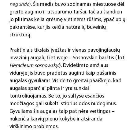
negundo
)
. Šis medis buvo sodinamas miestuose dėl 
greito augimo ir atsparumo taršai. Tačiau šiandien 
jo plitimas kelia grėsmę vietinėms rūšims, ypač upių 
pakrantėse, kur jis keičia natūralių buveinių 
struktūrą.
Praktiniais tikslais įvežtas ir vienas pavojingiausių 
invazinių augalų Lietuvoje – Sosnovskio barštis ( lot. 
Heracleum sosnowskyi
). Dvidešimto amžiaus 
viduryje jis buvo pradėtas auginti kaip pašarinis 
augalas gyvuliams. Vis dėlto greitai paaiškėjo, kad 
augalas sparčiai plinta ir yra sunkiai 
kontroliuojamas. Be to, jo sultyse esančios 
medžiagos gali sukelti stiprius odos nudegimus. 
Gyvuliams šis augalas taip pat nėra vertingas – 
nukenčia karvių pieno kokybė ir atsiranda 
virškinimo problemos.