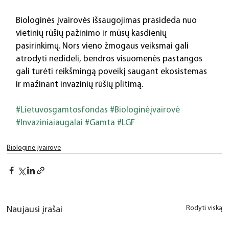
Biologinės įvairovės išsaugojimas prasideda nuo 
vietinių rūšių pažinimo ir mūsų kasdienių 
pasirinkimų. Nors vieno žmogaus veiksmai gali 
atrodyti nedideli, bendros visuomenės pastangos 
gali turėti reikšmingą poveikį saugant ekosistemas 
ir mažinant invazinių rūšių plitimą.
#Lietuvosgamtosfondas
#Biologinėįvairovė
#Invaziniaiaugalai
#Gamta
#LGF
Biologinė įvairovė
Rodyti viską
Naujausi įrašai