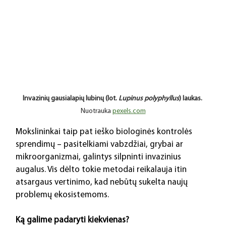
Invazinių gausialapių lubinų (lot. 
Lupinus polyphyllus
) laukas. 
Nuotrauka 
pexels.com
Mokslininkai taip pat ieško biologinės kontrolės 
sprendimų – pasitelkiami vabzdžiai, grybai ar 
mikroorganizmai, galintys silpninti invazinius 
augalus. Vis dėlto tokie metodai reikalauja itin 
atsargaus vertinimo, kad nebūtų sukelta naujų 
problemų ekosistemoms.
Ką galime padaryti kiekvienas?