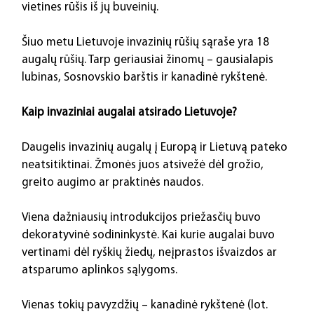
vietines rūšis iš jų buveinių.
Šiuo metu Lietuvoje invazinių rūšių sąraše yra 18 
augalų rūšių. Tarp geriausiai žinomų – gausialapis 
lubinas, Sosnovskio barštis ir kanadinė rykštenė.
Kaip invaziniai augalai atsirado Lietuvoje?
Daugelis invazinių augalų į Europą ir Lietuvą pateko 
neatsitiktinai. Žmonės juos atsivežė dėl grožio, 
greito augimo ar praktinės naudos.
Viena dažniausių introdukcijos priežasčių buvo 
dekoratyvinė sodininkystė. Kai kurie augalai buvo 
vertinami dėl ryškių žiedų, neįprastos išvaizdos ar 
atsparumo aplinkos sąlygoms.
Vienas tokių pavyzdžių – kanadinė rykštenė (lot. 