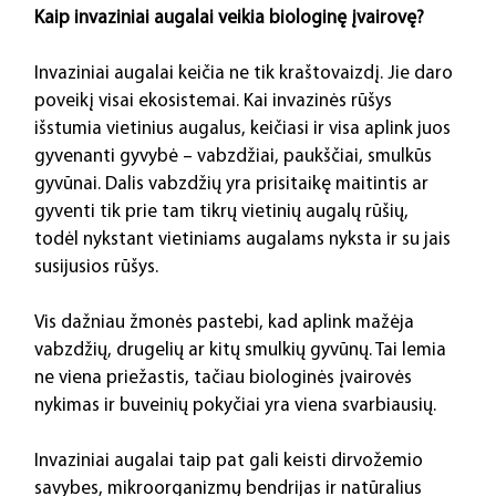
Kaip invaziniai augalai veikia biologinę įvairovę?
Invaziniai augalai keičia ne tik kraštovaizdį. Jie daro 
poveikį visai ekosistemai. Kai invazinės rūšys 
išstumia vietinius augalus, keičiasi ir visa aplink juos 
gyvenanti gyvybė – vabzdžiai, paukščiai, smulkūs 
gyvūnai. Dalis vabzdžių yra prisitaikę maitintis ar 
gyventi tik prie tam tikrų vietinių augalų rūšių, 
todėl nykstant vietiniams augalams nyksta ir su jais 
susijusios rūšys. 
Vis dažniau žmonės pastebi, kad aplink mažėja 
vabzdžių, drugelių ar kitų smulkių gyvūnų. Tai lemia 
ne viena priežastis, tačiau biologinės įvairovės 
nykimas ir buveinių pokyčiai yra viena svarbiausių.
Invaziniai augalai taip pat gali keisti dirvožemio 
savybes, mikroorganizmų bendrijas ir natūralius 