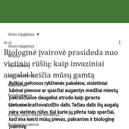
Visos naujienos
05-22
Visos naujienos
Biologinė įvairovė prasideda nuo
Mityba
vietinių rūšių: kaip invaziniai
Apie miškus
augalai keičia mūsų gamtą
Life Osmo Baltic
Ryškiai geltonos rykštenės pakelėse, violetiniai 
Nuomonė
lubinai pievose ar sparčiai augantys medžiai miestų 
Bendruomenė
pakraščiuose daugeliui atrodo kaip įprasta 
Lietuvos kraštovaizdžio dalis. Tačiau dalis šių augalų 
Klimato kaita
nėra vietinės rūšys. Kai kurie jų plinta taip sparčiai, 
Baltijos jūra ir vidaus vandenys
kad ima keisti mūsų pievas, pakrantes ir biologinę 
Biologinė įvairovė
įvairovę.