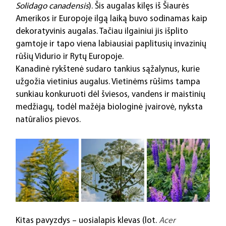
Solidago canadensis
). Šis augalas kilęs iš Šiaurės 
Amerikos ir Europoje ilgą laiką buvo sodinamas kaip 
dekoratyvinis augalas. Tačiau ilgainiui jis išplito 
gamtoje ir tapo viena labiausiai paplitusių invazinių 
rūšių Vidurio ir Rytų Europoje.
Kanadinė rykštenė sudaro tankius sąžalynus, kurie 
užgožia vietinius augalus. Vietinėms rūšims tampa 
sunkiau konkuruoti dėl šviesos, vandens ir maistinių 
medžiagų, todėl mažėja biologinė įvairovė, nyksta 
natūralios pievos.
Kitas pavyzdys – uosialapis klevas (lot. 
Acer 