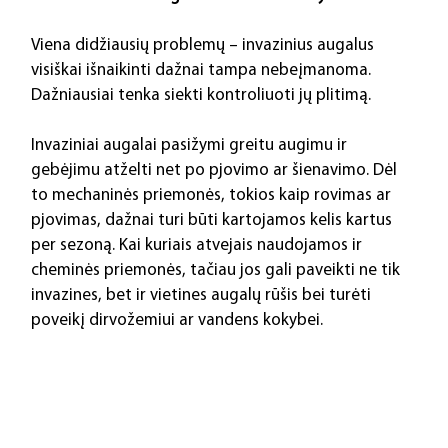
Viena didžiausių problemų – invazinius augalus 
visiškai išnaikinti dažnai tampa nebeįmanoma. 
Dažniausiai tenka siekti kontroliuoti jų plitimą.
Invaziniai augalai pasižymi greitu augimu ir 
gebėjimu atželti net po pjovimo ar šienavimo. Dėl 
to mechaninės priemonės, tokios kaip rovimas ar 
pjovimas, dažnai turi būti kartojamos kelis kartus 
per sezoną. Kai kuriais atvejais naudojamos ir 
cheminės priemonės, tačiau jos gali paveikti ne tik 
invazines, bet ir vietines augalų rūšis bei turėti 
poveikį dirvožemiui ar vandens kokybei.