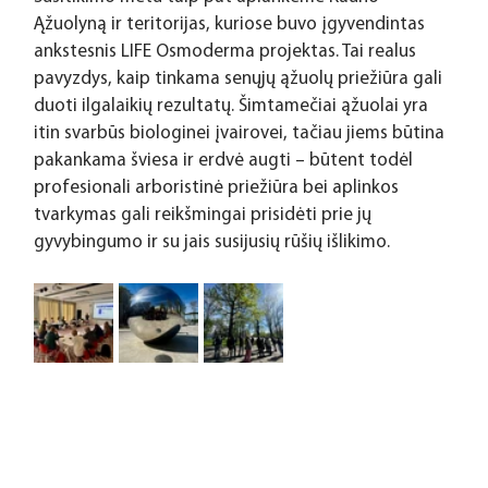
Ąžuolyną ir teritorijas, kuriose buvo įgyvendintas 
ankstesnis LIFE Osmoderma projektas. Tai realus 
pavyzdys, kaip tinkama senųjų ąžuolų priežiūra gali 
duoti ilgalaikių rezultatų. Šimtamečiai ąžuolai yra 
itin svarbūs biologinei įvairovei, tačiau jiems būtina 
pakankama šviesa ir erdvė augti – būtent todėl 
profesionali arboristinė priežiūra bei aplinkos 
tvarkymas gali reikšmingai prisidėti prie jų 
gyvybingumo ir su jais susijusių rūšių išlikimo.