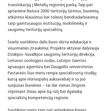
translokaciją į Metelių regioninį parką. Taip pat 
aptarėme Natura 2000 teritorijų tyrimus, buveinių 
atkūrimo klausimus bei tolesnį bendradarbiavimą 
tarp gamtosaugos institucijų, mokslininkų ir 
saugomų teritorijų specialistų.
Svarbi susitikimo dalis buvo skirta edukacijai ir 
visuomenės įtraukimui. Projekte aktyviai dalyvauja 
Dzūkijos–Suvalkijos saugomų teritorijų direkcija, 
Lietuvos zoologijos sodas, Latvijos Gamtos 
apsaugos agentūra bei Daugpilio universitetas. 
Pastarasis šiuo metu rengia specializuotą studijų 
kursą apie niūriaspalvį auksavabalį ir su juo 
susijusias buveines – tai dar vienas žingsnis 
stiprinant žinias apie šią rūšį bei ilgalaikę 
specialistų kompetenciją regione.
Susitikimo metu taip pat aplankėme Kauno 