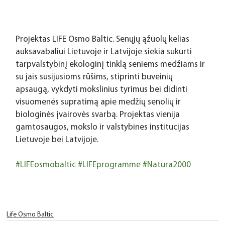
Projektas 
LIFE Osmo Baltic. Senųjų ąžuolų kelias 
auksavabaliui Lietuvoje ir Latvijoje 
siekia sukurti 
tarpvalstybinį ekologinį tinklą seniems medžiams ir 
su jais susijusioms rūšims, stiprinti buveinių 
apsaugą, vykdyti mokslinius tyrimus bei didinti 
visuomenės supratimą apie medžių senolių ir 
biologinės įvairovės svarbą. Projektas vienija 
gamtosaugos, mokslo ir valstybines institucijas 
Lietuvoje bei Latvijoje.
#LIFEosmobaltic
#LIFEprogramme
#Natura2000
Life Osmo Baltic