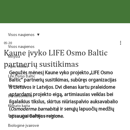
Visos naujienos
05-20
Visos naujienos
Kaune įvyko LIFE Osmo Baltic
Mityba
partnerių susitikimas
Apie miškus
Gegužės mėnesį Kaune vyko projekto „LIFE Osmo 
Life Osmo Baltic
Baltic“ partnerių susitikimas, subūręs organizacijas 
Nuomonė
iš Lietuvos ir Latvijos. Dvi dienas kartu praleidome 
aptardami projekto eigą, artimiausias veiklas bei 
Bendruomenė
ilgalaikius tikslus, skirtus niūriaspalvio auksavabalio 
Klimato kaita
(
Osmoderma barnabita
) ir senųjų lapuočių medžių 
Baltijos jūra ir vidaus vandenys
apsaugai Baltijos regione.
Biologinė įvairovė