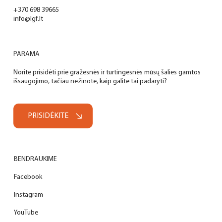
+370 698 39665
info@lgf.lt
PARAMA
Norite prisidėti prie gražesnės ir turtingesnės mūsų šalies gamtos
išsaugojimo, tačiau nežinote, kaip galite tai padaryti?
PRISIDĖKITE
BENDRAUKIME
Facebook
Instagram
YouTube