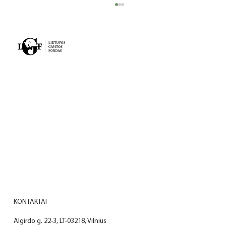
VEIKLA
PROJEKTAI
Kai gamta ir žmogus bendradarbiauja:
NAUJIENOS
Meteliuose naujus namus rado
niūriaspalvio auksavabalio lervos
APIE MUS
KONTAKTAI
KONTAKTAI
Algirdo g. 22-3, LT-03218, Vilnius