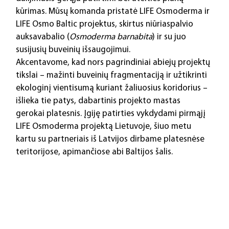
kūrimas. Mūsų komanda pristatė LIFE Osmoderma ir 
LIFE Osmo Baltic projektus, skirtus niūriaspalvio 
auksavabalio (
Osmoderma barnabita
) ir su juo 
susijusių buveinių išsaugojimui.
Akcentavome, kad nors pagrindiniai abiejų projektų 
tikslai – mažinti buveinių fragmentaciją ir užtikrinti 
ekologinį vientisumą kuriant žaliuosius koridorius – 
išlieka tie patys, dabartinis projekto mastas 
gerokai platesnis. Įgiję patirties vykdydami pirmąjį 
LIFE Osmoderma projektą Lietuvoje, šiuo metu 
kartu su partneriais iš Latvijos dirbame platesnėse 
teritorijose, apimančiose abi Baltijos šalis.