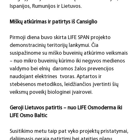
Ispanijos, Rumunijos ir Lietuvos.
Miškų atkūrimas ir patirtys iš Cansiglio
Pirmoji diena buvo skirta LIFE SPAN projekto 
demonstracinių teritorijų lankymui. Čia 
susipažinome su miško buveinių atkūrimo veiksmais 
– nuo mikro buveinių kūrimo iki negyvos medienos 
valdymo bei elnių  daromos žalos prevencijos 
naudojant elektrines  tvoras. Aptartos ir 
stebėsenos metodikos, leidžiančios įvertinti šių 
veiksmų poveikį biologinei įvairovei.
Geroji
Lietuvos patirtis – nuo LIFE Osmoderma iki 
LIFE Osmo Baltic
Susitikimo metu taip pat vyko projektų pristatymai, 
dalijimasis gerąja patirtimi bei ateities planų 