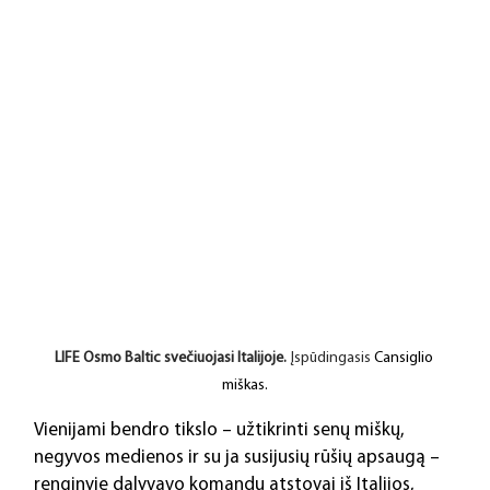
LIFE Osmo Baltic svečiuojasi Italijoje.
 Įspūdingasis 
Cansiglio 
miškas.
Vienijami bendro tikslo – užtikrinti senų miškų, 
negyvos medienos ir su ja susijusių rūšių apsaugą – 
renginyje dalyvavo komandų atstovai iš Italijos, 