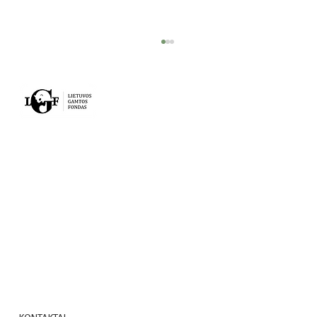
VEIKLA
PROJEKTAI
Kai gamta ir žmogus bendradarbiauja:
NAUJIENOS
Meteliuose naujus namus rado
niūriaspalvio auksavabalio lervos
APIE MUS
KONTAKTAI