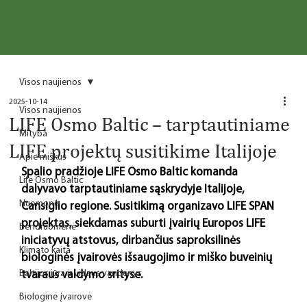
Visos naujienos
2025-10-14
Visos naujienos
LIFE Osmo Baltic – tarptautiniame
Mityba
LIFE projektų susitikime Italijoje
Apie miškus
Spalio pradžioje LIFE Osmo Baltic komanda 
Life Osmo Baltic
dalyvavo tarptautiniame sąskrydyje Italijoje, 
Nuomonė
Cansiglio regione. Susitikimą organizavo LIFE SPAN 
projektas, siekdamas suburti įvairių Europos LIFE 
Bendruomenė
iniciatyvų atstovus, dirbančius saproksilinės 
Klimato kaita
biologinės įvairovės išsaugojimo ir miško buveinių 
Baltijos jūra ir vidaus vandenys
tvaraus valdymo srityse. 
Biologinė įvairovė