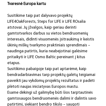
Tvaresnė Europa kartu
Susitikime taip pat dalyvavo projektų 
LIFE4OakForests, Steps for LIFE ir LIFE ROsalia 
atstovai. Jų įžvalgos, kaip geriau derinti 
gamtotvarkos darbus su vietos bendruomenių 
interesais, didinti visuomenės įsitraukimą ir keistis 
ūkinių miškų tvarkymo praktiniais sprendimais – 
naudinga patirtis, kuria neabejotinai galėsime 
pritaikyti ir LIFE Osmo Baltic pereinant į kitus 
etapus.
Susitikimo pabaigoje taip pat aptarėmė, kaip 
bendradarbiavimas tarp projektų galėtų teigiamai 
paveikti jau vykdomų projektų rezultatus ir padėti 
plėtoti naujas iniciatyvas Europos mastu.
Esame dėkingi už galimybę būti šios tarptautinės 
gamtosaugos bendruomenės dalimi ir dalintis savo 
patirtimi, siekiant bendro tikslo – saugoti 