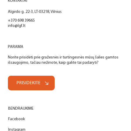
KONTAKTAI
Algirdo g. 22-3, LT-03218, Vilnius
+370 698 39665
info@lgf.lt
PARAMA
Norite prisidėti prie gražesnės ir turtingesnės mūsų šalies gamtos
išsaugojimo, tačiau nežinote, kaip galite tai padaryti?
PRISIDĖKITE
BENDRAUKIME
Facebook
Instagram