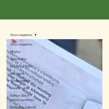
Visos naujienos
Visos naujienos
Mityba
Apie miškus
Life Osmo Baltic
Nuomonė
Bendruomenė
Klimato kaita
Baltijos jūra ir
vidaus vandenys
Biologinė įvairovė