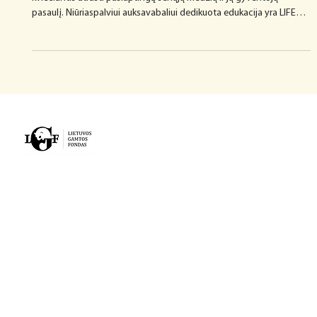
zoologijos sode
Lietuvos zoologijos sode veikia unikalus edukacinis maršrutas,
kviečiantis atrasti paslaptingą senųjų medžių ir jų gyventojų
pasaulį. Niūriaspalviui auksavabaliui dedikuota edukacija yra LIFE
Osmo Baltic projekto dalis. Maršrutas atkreipia dėmesį į senųjų
ąžuolų svarbą biologinei įvairovei ir supažindina su retu bei
saugomu niūriaspaliu auksavabaliu (Osmoderma barnabita). Ši rūšis
gyvena tik senuose drevėtuose lapuočiuose medžiuose,
dažniausiai ąžuoluose, kur vystosi net kel
VEIKLA
PROJEKTAI
NAUJIENOS