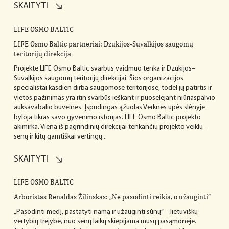
SKAITYTI
LIFE OSMO BALTIC
LIFE Osmo Baltic partneriai: Dzūkijos-Suvalkijos saugomų
teritorijų direkcija
Projekte LIFE Osmo Baltic svarbus vaidmuo tenka ir Dzūkijos–
Suvalkijos saugomų teritorijų direkcijai. Šios organizacijos
specialistai kasdien dirba saugomose teritorijose, todėl jų patirtis ir
vietos pažinimas yra itin svarbūs ieškant ir puoselėjant niūriaspalvio
auksavabalio buveines. Įspūdingas ąžuolas Verknės upės slėnyje
byloja tikras savo gyvenimo istorijas. LIFE Osmo Baltic projekto
akimirka. Viena iš pagrindinių direkcijai tenkančių projekto veiklų –
senų ir kitų gamtiškai vertingų...
SKAITYTI
LIFE OSMO BALTIC
Arboristas Renaldas Žilinskas: „Ne pasodinti reikia, o užauginti“
„Pasodinti medį, pastatyti namą ir užauginti sūnų“ – lietuviškų
vertybių trejybė, nuo senų laikų skiepijama mūsų pasąmonėje.