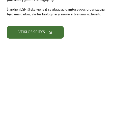
įtraukimui į gamtos išsaugojimą.
Šiandien LGF išlieka viena iš svarbiausių gamtosaugos organizacijų,
tęsdama darbus, skirtus biologinei įvairovei ir tvarumui užtikrinti.
VEIKLOS SRITYS