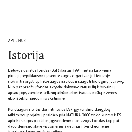
APIE MUS
Istorija
Lietuvos gamtos fondas (LGF) įkurtas 1991 metais kaip viena
pirmųjų nepriklausomų gamtosaugos organizacijų Lietuvoje,
siekianti spręsti aplinkosaugos iššūkius ir saugoti biologinę įvairovę.
Nuo pat pradžių fondas aktyviai dalyvavo retų rūšių ir buveinių
apsaugoje, vandens telkinių atkūrime bei tvaraus miškų ir žemės
ūkio išteklių naudojimo skatinime.
Per daugiau nei tris dešimtmečius LGF įgyvendino daugybę
reikšmingų projektų, prisidėjo prie NATURA 2000 tinklo kūrimo ir ES
aplinkosaugos politikos įgyvendinimo Lietuvoje. Fondas taip pat
daug dėmesio skyrė visuomenės švietimui ir bendruomenių