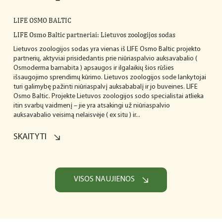
LIFE OSMO BALTIC
LIFE Osmo Baltic partneriai: Lietuvos zoologijos sodas
Lietuvos zoologijos sodas yra vienas iš LIFE Osmo Baltic projekto
partnerių, aktyviai prisidedantis prie niūriaspalvio auksavabalio (
Osmoderma barnabita ) apsaugos ir ilgalaikių šios rūšies
išsaugojimo sprendimų kūrimo. Lietuvos zoologijos sode lankytojai
turi galimybę pažinti niūriaspalvį auksababalį ir jo buveines. LIFE
Osmo Baltic. Projekte Lietuvos zoologijos sodo specialistai atlieka
itin svarbų vaidmenį – jie yra atsakingi už niūriaspalvio
auksavabalio veisimą nelaisvėje ( ex situ ) ir...
SKAITYTI
VISOS NAUJIENOS