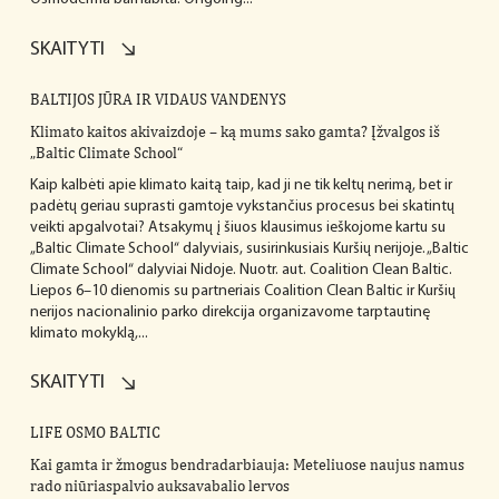
SKAITYTI
BALTIJOS JŪRA IR VIDAUS VANDENYS
Klimato kaitos akivaizdoje – ką mums sako gamta? Įžvalgos iš
„Baltic Climate School“
Kaip kalbėti apie klimato kaitą taip, kad ji ne tik keltų nerimą, bet ir
padėtų geriau suprasti gamtoje vykstančius procesus bei skatintų
veikti apgalvotai? Atsakymų į šiuos klausimus ieškojome kartu su
„Baltic Climate School“ dalyviais, susirinkusiais Kuršių nerijoje. „Baltic
Climate School“ dalyviai Nidoje. Nuotr. aut. Coalition Clean Baltic.
Liepos 6–10 dienomis su partneriais Coalition Clean Baltic ir Kuršių
nerijos nacionalinio parko direkcija organizavome tarptautinę
klimato mokyklą,...
SKAITYTI
LIFE OSMO BALTIC
Kai gamta ir žmogus bendradarbiauja: Meteliuose naujus namus
rado niūriaspalvio auksavabalio lervos