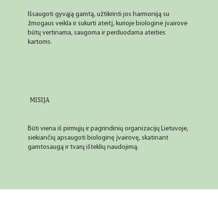
Išsaugoti gyvąją gamtą, užtikrinti jos harmoniją su
žmogaus veikla ir sukurti ateitį, kurioje biologinė įvairovė
būtų vertinama, saugoma ir perduodama ateities
kartoms.
MISIJA
Būti viena iš pirmųjų ir pagrindinių organizacijų Lietuvoje,
siekiančių apsaugoti biologinę įvairovę, skatinant
gamtosaugą ir tvarų išteklių naudojimą.