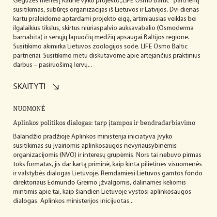
Gegužės mėnesį Kaune vyko projekto „LIFE Osmo Baltic“ partnerių
susitikimas, subūręs organizacijas iš Lietuvos ir Latvijos. Dvi dienas
kartu praleidome aptardami projekto eigą, artimiausias veiklas bei
ilgalaikius tikslus, skirtus niūriaspalvio auksavabalio (Osmoderma
barnabita) ir senųjų lapuočių medžių apsaugai Baltijos regione.
Susitikimo akimirka Lietuvos zoologijos sode. LIFE Osmo Baltic
partneriai. Susitikimo metu diskutavome apie artėjančius praktinius
darbus – pasiruošimą lervų...
SKAITYTI
NUOMONĖ
Aplinkos politikos dialogas: tarp įtampos ir bendradarbiavimo
Balandžio pradžioje Aplinkos ministerija iniciatyva įvyko
susitikimas su įvairiomis aplinkosaugos nevyriausybinėmis
organizacijomis (NVO) ir interesų grupėmis. Nors tai nebuvo pirmas
toks formatas, jis dar kartą priminė, kaip kinta pilietinės visuomenės
ir valstybės dialogas Lietuvoje. Remdamiesi Lietuvos gamtos fondo
direktoriaus Edmundo Greimo įžvalgomis, dalinamės keliomis
mintimis apie tai, kaip šiandien Lietuvoje vystosi aplinkosaugos
dialogas. Aplinkos ministerijos inicijuotas...