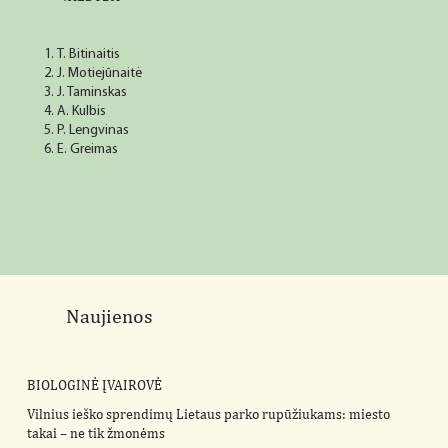
​T. Bitinaitis
J. Motiejūnaitė
J. Taminskas
A. Kulbis
P. Lengvinas
E. Greimas
Naujienos
BIOLOGINĖ ĮVAIROVĖ
Vilnius ieško sprendimų Lietaus parko rupūžiukams: miesto
takai – ne tik žmonėms