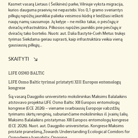
Kasmet vasarą Lietaus ( Šeškinės) parke, Vilniuje vyksta migracija,
kurios dauguma praeivių nė nepastebi. Vos 0,1 gramo sveriantys
pilkųjų rupūžių jaunikliai palieka veisimosi kūdrą ir leidžiasi ieškoti
naujų namų sausumoje. Jų kelyje – ne miško takai, o pėsčiųjų ir
dviračių infrastruktūra. Pilkosios rupūžės jauniklis prie pėsčiųjų ir
dviračių tako bortelio. Nuotr. aut. Dalia Bastytė-Cseh Metus trukęs
tyrimas Siekdama geriau suprasti, kaip infrastruktūra veikia vieną
gausiausių pilkųjų...
SKAITYTI
LIFE OSMO BALTIC
LIFE Osmo Baltic tyrimai pristatyti XIII Europos entomologų
kongrese
Šią vasarą Daugpilio universiteto mokslininkas Maksims Balalaikins
atstovavo projektui LIFE Osmo Baltic XIII Europos entomologų
kongrese (ECE 2026) – viename svarbiausių Europoje vabzdžių
tyrimams skirtų renginių, suburiančiame mokslininkus iš įvairių šalių.
Maksims Balalaikins pristatymas XIII Europos entomologų kongrese
(ECE 2026). Nuot. aut. Daugpilio universitetas. Kongrese Maksims
pristatė pranešimą „Towards Understanding Ecological Corridors for
Osmoderma barnabita: Ongoing...