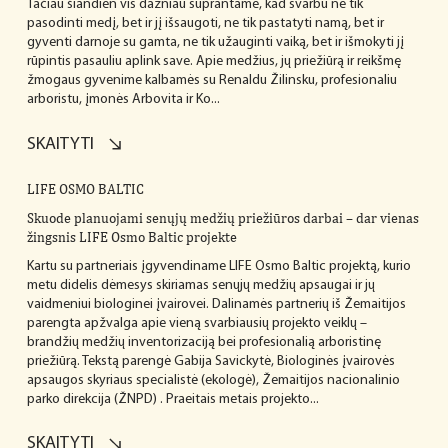
Tačiau šiandien vis dažniau suprantame, kad svarbu ne tik
pasodinti medį, bet ir jį išsaugoti, ne tik pastatyti namą, bet ir
gyventi darnoje su gamta, ne tik užauginti vaiką, bet ir išmokyti jį
rūpintis pasauliu aplink save. Apie medžius, jų priežiūrą ir reikšmę
žmogaus gyvenime kalbamės su Renaldu Žilinsku, profesionaliu
arboristu, įmonės Arbovita ir Ko...
SKAITYTI
LIFE OSMO BALTIC
Skuode planuojami senųjų medžių priežiūros darbai – dar vienas
žingsnis LIFE Osmo Baltic projekte
Kartu su partneriais įgyvendiname LIFE Osmo Baltic projektą, kurio
metu didelis dėmesys skiriamas senųjų medžių apsaugai ir jų
vaidmeniui biologinei įvairovei. Dalinamės partnerių iš Žemaitijos
parengta apžvalga apie vieną svarbiausių projekto veiklų –
brandžių medžių inventorizaciją bei profesionalią arboristinę
priežiūrą. Tekstą parengė Gabija Savickytė, Biologinės įvairovės
apsaugos skyriaus specialistė (ekologė), Žemaitijos nacionalinio
parko direkcija (ŽNPD) . Praeitais metais projekto...
SKAITYTI