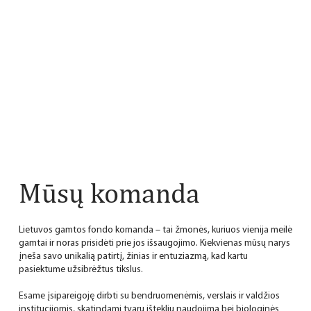
Mūsų komanda
Lietuvos gamtos fondo komanda – tai žmonės, kuriuos vienija meilė
gamtai ir noras prisidėti prie jos išsaugojimo. Kiekvienas mūsų narys
įneša savo unikalią patirtį, žinias ir entuziazmą, kad kartu
pasiektume užsibrėžtus tikslus.
Esame įsipareigoję dirbti su bendruomenėmis, verslais ir valdžios
institucijomis, skatindami tvarų išteklių naudojimą bei biologinės