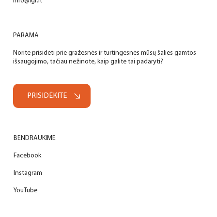
info@lgf.lt
PARAMA
Norite prisidėti prie gražesnės ir turtingesnės mūsų šalies gamtos
išsaugojimo, tačiau nežinote, kaip galite tai padaryti?
PRISIDĖKITE
BENDRAUKIME
Facebook
Instagram
YouTube