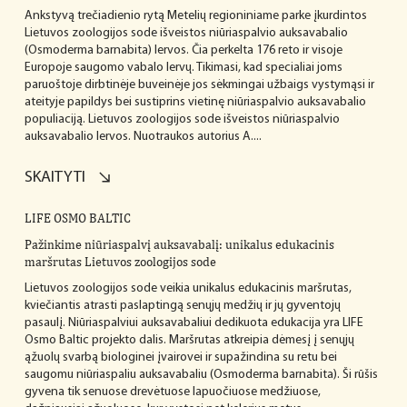
Ankstyvą trečiadienio rytą Metelių regioniniame parke įkurdintos
Lietuvos zoologijos sode išveistos niūriaspalvio auksavabalio
(Osmoderma barnabita) lervos. Čia perkelta 176 reto ir visoje
Europoje saugomo vabalo lervų. Tikimasi, kad specialiai joms
paruoštoje dirbtinėje buveinėje jos sėkmingai užbaigs vystymąsi ir
ateityje papildys bei sustiprins vietinę niūriaspalvio auksavabalio
populiaciją. Lietuvos zoologijos sode išveistos niūriaspalvio
auksavabalio lervos. Nuotraukos autorius A....
SKAITYTI
LIFE OSMO BALTIC
Pažinkime niūriaspalvį auksavabalį: unikalus edukacinis
maršrutas Lietuvos zoologijos sode
Lietuvos zoologijos sode veikia unikalus edukacinis maršrutas,
kviečiantis atrasti paslaptingą senųjų medžių ir jų gyventojų
pasaulį. Niūriaspalviui auksavabaliui dedikuota edukacija yra LIFE
Osmo Baltic projekto dalis. Maršrutas atkreipia dėmesį į senųjų
ąžuolų svarbą biologinei įvairovei ir supažindina su retu bei
saugomu niūriaspaliu auksavabaliu (Osmoderma barnabita). Ši rūšis
gyvena tik senuose drevėtuose lapuočiuose medžiuose,