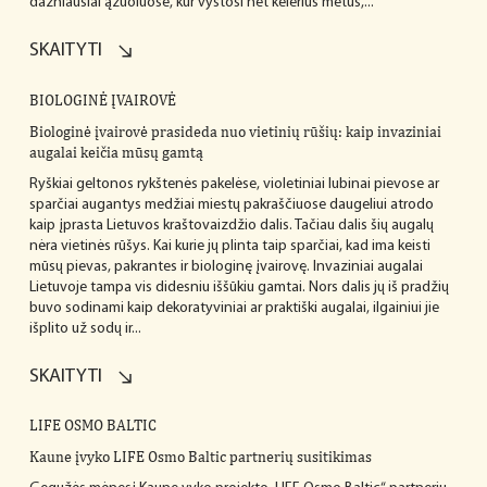
dažniausiai ąžuoluose, kur vystosi net kelerius metus,...
SKAITYTI
BIOLOGINĖ ĮVAIROVĖ
Biologinė įvairovė prasideda nuo vietinių rūšių: kaip invaziniai
augalai keičia mūsų gamtą
Ryškiai geltonos rykštenės pakelėse, violetiniai lubinai pievose ar
sparčiai augantys medžiai miestų pakraščiuose daugeliui atrodo
kaip įprasta Lietuvos kraštovaizdžio dalis. Tačiau dalis šių augalų
nėra vietinės rūšys. Kai kurie jų plinta taip sparčiai, kad ima keisti
mūsų pievas, pakrantes ir biologinę įvairovę. Invaziniai augalai
Lietuvoje tampa vis didesniu iššūkiu gamtai. Nors dalis jų iš pradžių
buvo sodinami kaip dekoratyviniai ar praktiški augalai, ilgainiui jie
išplito už sodų ir...
SKAITYTI
LIFE OSMO BALTIC
Kaune įvyko LIFE Osmo Baltic partnerių susitikimas