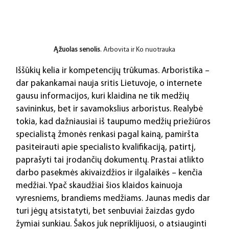
Ąžuolas senolis
. Arbovita ir Ko nuotrauka
Iššūkių kelia ir kompetencijų trūkumas. Arboristika – 
dar pakankamai nauja sritis Lietuvoje, o internete 
gausu informacijos, kuri klaidina ne tik medžių 
savininkus, bet ir savamokslius arboristus. Realybė 
tokia, kad dažniausiai iš taupumo medžių priežiūros 
specialistą žmonės renkasi pagal kainą, pamiršta 
pasiteirauti apie specialisto kvalifikaciją, patirtį, 
paprašyti tai įrodančių dokumentų. Prastai atlikto 
darbo pasekmės akivaizdžios ir ilgalaikės – kenčia 
medžiai. Ypač skaudžiai šios klaidos kainuoja 
vyresniems, brandiems medžiams. Jaunas medis dar 
turi jėgų atsistatyti, bet senbuviai žaizdas gydo 
žymiai sunkiau. Šakos juk nepriklijuosi, o atsiauginti 