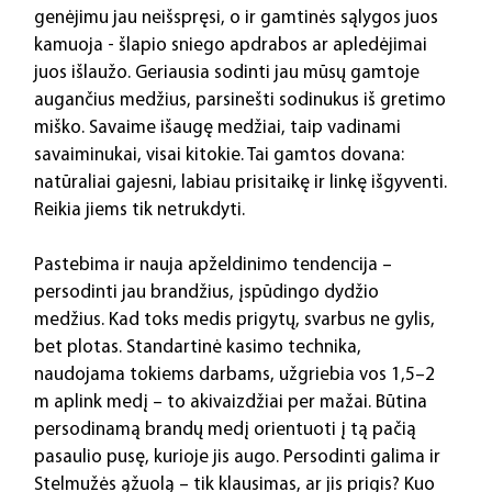
genėjimu jau neišspręsi, o ir gamtinės sąlygos juos 
kamuoja - šlapio sniego apdrabos ar apledėjimai 
juos išlaužo. Geriausia sodinti jau mūsų gamtoje 
augančius medžius, parsinešti sodinukus iš gretimo 
miško. Savaime išaugę medžiai, taip vadinami 
savaiminukai, visai kitokie. Tai gamtos dovana: 
natūraliai gajesni, labiau prisitaikę ir linkę išgyventi. 
Reikia jiems tik netrukdyti.
Pastebima ir nauja apželdinimo tendencija – 
persodinti jau brandžius, įspūdingo dydžio 
medžius. Kad toks medis prigytų, svarbus ne gylis, 
bet plotas. Standartinė kasimo technika, 
naudojama tokiems darbams, užgriebia vos 1,5–2 
m aplink medį – to akivaizdžiai per mažai. Būtina 
persodinamą brandų medį orientuoti į tą pačią 
pasaulio pusę, kurioje jis augo. Persodinti galima ir 
Stelmužės ąžuolą – tik klausimas, ar jis prigis? Kuo 