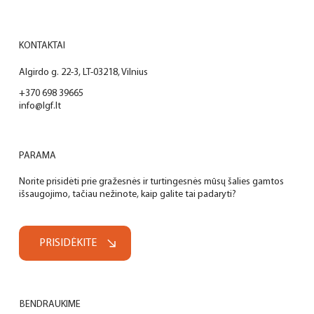
KONTAKTAI
Algirdo g. 22-3, LT-03218, Vilnius
+370 698 39665
info@lgf.lt
PARAMA
Norite prisidėti prie gražesnės ir turtingesnės mūsų šalies gamtos
išsaugojimo, tačiau nežinote, kaip galite tai padaryti?
PRISIDĖKITE
BENDRAUKIME