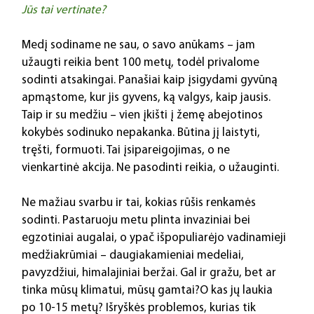
Jūs tai vertinate?
Medį sodiname ne sau, o savo anūkams – jam 
užaugti reikia bent 100 metų, todėl privalome 
sodinti atsakingai. Panašiai kaip įsigydami gyvūną 
apmąstome, kur jis gyvens, ką valgys, kaip jausis. 
Taip ir su medžiu – vien įkišti į žemę abejotinos 
kokybės sodinuko nepakanka. Būtina jį laistyti, 
tręšti, formuoti. Tai įsipareigojimas, o ne 
vienkartinė akcija. Ne pasodinti reikia, o užauginti.
Ne mažiau svarbu ir tai, kokias rūšis renkamės 
sodinti. Pastaruoju metu plinta invaziniai bei 
egzotiniai augalai, o ypač išpopuliarėjo vadinamieji 
medžiakrūmiai – daugiakamieniai medeliai, 
pavyzdžiui, himalajiniai beržai. Gal ir gražu, bet ar 
tinka mūsų klimatui, mūsų gamtai?O kas jų laukia 
po 10-15 metų? Išryškės problemos, kurias tik 