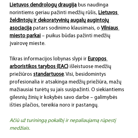
Lietuvos dendrologų draugija
 bus naudinga 
norintiems geriau pažinti medžių rūšis, 
Lietuvos 
želdintojų ir dekoratyvinių augalų augintojų 
asociacija
 patars sodinimo klausimais, o 
Vilniaus 
miesto parkai
 – puikus būdas pažinti medžių 
įvairovę mieste.
Tikras informacijos lobynas slypi ir 
Europos 
arboristikos tarybos (EAC)
 išleistuose medžių 
priežiūros 
standartuose
. Visi, besidomintys 
profesionalia ir atsakinga medžių priežiūra, mažų 
mažiausiai turėtų su jais susipažinti. O siekiantiems 
gilesnių žinių ir kokybės savo darbe – galimybės 
išties plačios, tereikia noro ir pastangų.
Ačiū už turiningą pokalbį ir nepaliaujamą rūpestį 
medžiais.