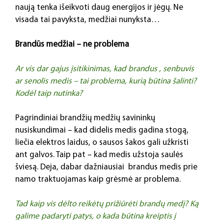
naują tenka išeikvoti daug energijos ir jėgų. Ne 
visada tai pavyksta, medžiai nunyksta…
Brandūs medžiai – ne problema
Ar vis dar gajus įsitikinimas, kad brandus , senbuvis 
ar senolis medis – tai problema, kurią būtina šalinti? 
Kodėl taip nutinka?
Pagrindiniai brandžių medžių savininkų 
nusiskundimai – kad didelis medis gadina stogą, 
liečia elektros laidus, o sausos šakos gali užkristi 
ant galvos. Taip pat – kad medis užstoja saulės 
šviesą. Deja, dabar dažniausiai  brandus medis prie 
namo traktuojamas kaip grėsmė ar problema.
Tad kaip vis dėlto reikėtų prižiūrėti brandų medį? Ką 
galime padaryti patys, o kada būtina kreiptis į 