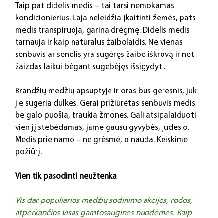
Taip pat didelis medis – tai tarsi nemokamas 
kondicionierius. Laja neleidžia įkaitinti žemės, pats 
medis transpiruoja, garina drėgmę. Didelis medis 
tarnauja ir kaip natūralus žaibolaidis. Ne vienas 
senbuvis ar senolis yra sugėręs žaibo iškrovą ir net 
žaizdas laikui bėgant sugebėjęs išsigydyti. 
Brandžių medžių apsuptyje ir oras bus geresnis, juk 
jie sugeria dulkes. Gerai prižiūrėtas senbuvis medis 
be galo puošia, traukia žmones. Gali atsipalaiduoti 
vien jį stebėdamas, jame gausu gyvybės, judesio. 
Medis prie namo – ne grėsmė, o nauda. Keiskime 
požiūrį.
Vien tik pasodinti neužtenka
Vis dar populiarios medžių sodinimo akcijos, rodos, 
atperkančios visas gamtosaugines nuodėmes. Kaip 