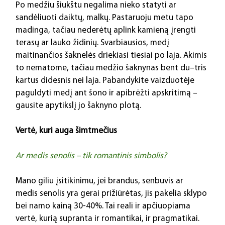
Po medžiu šiukštu negalima nieko statyti ar 
sandėliuoti daiktų, malkų. Pastaruoju metu tapo 
madinga, tačiau nederėtų aplink kamieną įrengti 
terasų ar lauko židinių. Svarbiausios, medį 
maitinančios šaknelės driekiasi tiesiai po laja. Akimis 
to nematome, tačiau medžio šaknynas bent du–tris 
kartus didesnis nei laja. Pabandykite vaizduotėje 
paguldyti medį ant šono ir apibrėžti apskritimą – 
gausite apytikslį jo šaknyno plotą.
Vertė, kuri auga šimtmečius
Ar medis senolis – tik romantinis simbolis?
Mano giliu įsitikinimu, jei brandus, senbuvis ar 
medis senolis yra gerai prižiūrėtas, jis pakelia sklypo 
bei namo kainą 30-40%. Tai reali ir apčiuopiama 
vertė, kurią supranta ir romantikai, ir pragmatikai. 