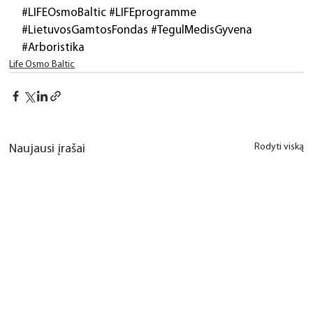
#LIFEOsmoBaltic
#LIFEprogramme
#LietuvosGamtosFondas
#TegulMedisGyvena
#Arboristika
Life Osmo Baltic
Rodyti viską
Naujausi įrašai