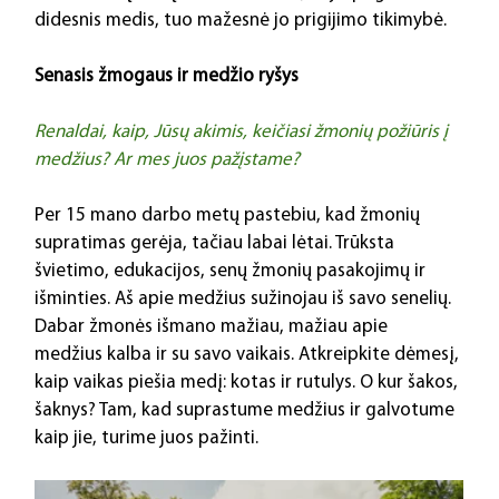
didesnis medis, tuo mažesnė jo prigijimo tikimybė.
Senasis žmogaus ir medžio ryšys
Renaldai, kaip, Jūsų akimis, keičiasi žmonių požiūris į 
medžius? Ar mes juos pažįstame?
Per 15 mano darbo metų pastebiu, kad žmonių 
supratimas gerėja, tačiau labai lėtai. Trūksta 
švietimo, edukacijos, senų žmonių pasakojimų ir 
išminties. Aš apie medžius sužinojau iš savo senelių. 
Dabar žmonės išmano mažiau, mažiau apie 
medžius kalba ir su savo vaikais. Atkreipkite dėmesį, 
kaip vaikas piešia medį: kotas ir rutulys. O kur šakos, 
šaknys? Tam, kad suprastume medžius ir galvotume 
kaip jie, turime juos pažinti.