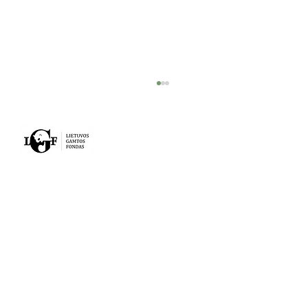
VEIKLA
PROJEKTAI
Kai gamta ir žmogus bendradarbiauja:
NAUJIENOS
Meteliuose naujus namus rado
niūriaspalvio auksavabalio lervos
APIE MUS
KONTAKTAI