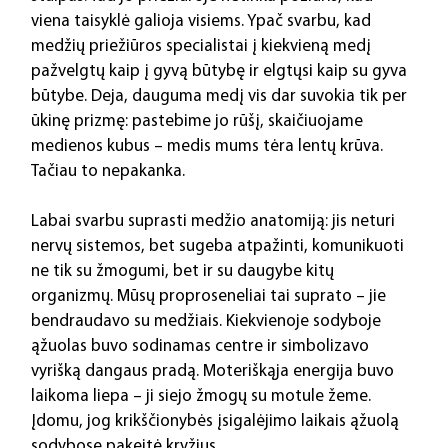
viena taisyklė galioja visiems. Ypač svarbu, kad 
medžių priežiūros specialistai į kiekvieną medį 
pažvelgtų kaip į gyvą būtybę ir elgtųsi kaip su gyva 
būtybe. Deja, dauguma medį vis dar suvokia tik per 
ūkinę prizmę: pastebime jo rūšį, skaičiuojame 
medienos kubus – medis mums tėra lentų krūva. 
Tačiau to nepakanka.
Labai
svarbu suprasti medžio anatomiją: jis neturi 
nervų sistemos, bet sugeba atpažinti, komunikuoti 
ne tik su žmogumi, bet ir su daugybe kitų 
organizmų. Mūsų proproseneliai tai suprato – jie 
bendraudavo su medžiais. Kiekvienoje sodyboje 
ąžuolas buvo sodinamas centre ir simbolizavo 
vyrišką dangaus pradą. Moteriškąja energija buvo 
laikoma liepa – ji siejo žmogų su motule žeme. 
Įdomu, jog krikščionybės įsigalėjimo laikais ąžuolą 
sodybose pakeitė kryžius.