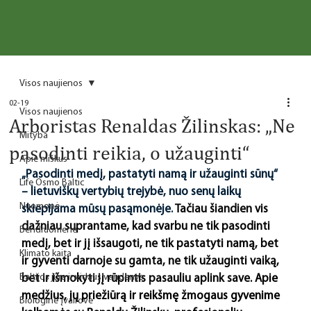
Visos naujienos
02-19
Visos naujienos
Arboristas Renaldas Žilinskas: „Ne
Mityba
pasodinti reikia, o užauginti“
Apie miškus
„Pasodinti medį, pastatyti namą ir užauginti sūnų“ 
Life Osmo Baltic
– lietuviškų vertybių trejybė, nuo senų laikų 
Nuomonė
skiepijama mūsų pasąmonėje.
 Tačiau šiandien vis 
dažniau suprantame, kad svarbu ne tik pasodinti 
Bendruomenė
medį, bet ir jį išsaugoti, ne tik pastatyti namą, bet 
Klimato kaita
ir gyventi darnoje su gamta, ne tik užauginti vaiką, 
Baltijos jūra ir vidaus vandenys
bet ir išmokyti jį rūpintis pasauliu aplink save. 
Apie 
medžius, jų priežiūrą ir reikšmę žmogaus gyvenime 
Biologinė įvairovė