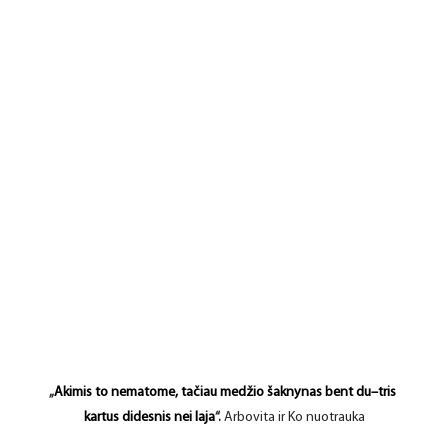
„
Akimis to nematome, tačiau medžio šaknynas bent du–tris 
kartus didesnis nei laja
“. 
Arbovita ir Ko nuotrauka