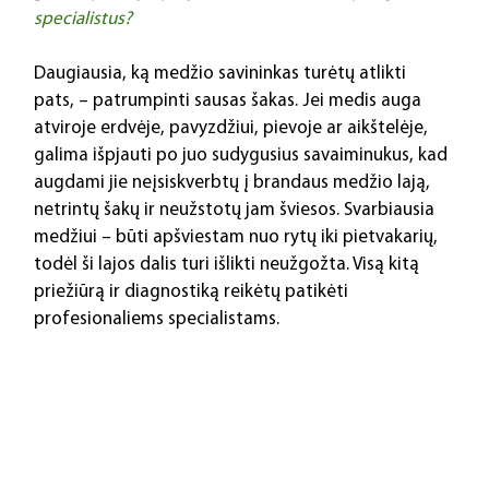
specialistus?
Daugiausia, ką medžio savininkas turėtų atlikti 
pats, – patrumpinti sausas šakas. Jei medis auga 
atviroje erdvėje, pavyzdžiui, pievoje ar aikštelėje, 
galima išpjauti po juo sudygusius savaiminukus, kad 
augdami jie neįsiskverbtų į brandaus medžio lają, 
netrintų šakų ir neužstotų jam šviesos. Svarbiausia 
medžiui – būti apšviestam nuo rytų iki pietvakarių, 
todėl ši lajos dalis turi išlikti neužgožta. Visą kitą 
priežiūrą ir diagnostiką reikėtų patikėti 
profesionaliems specialistams.