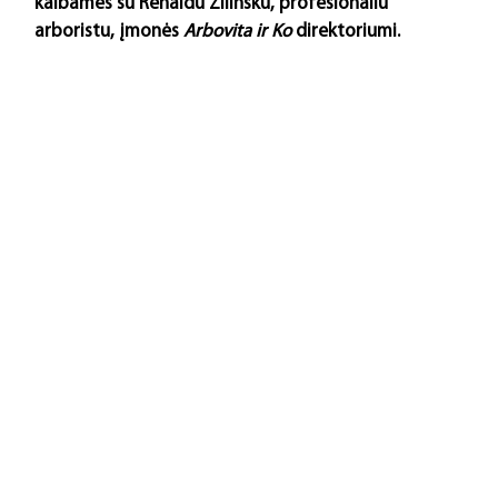
kalbamės su Renaldu Žilinsku, profesionaliu 
arboristu, įmonės 
Arbovita ir Ko
 direktoriumi.