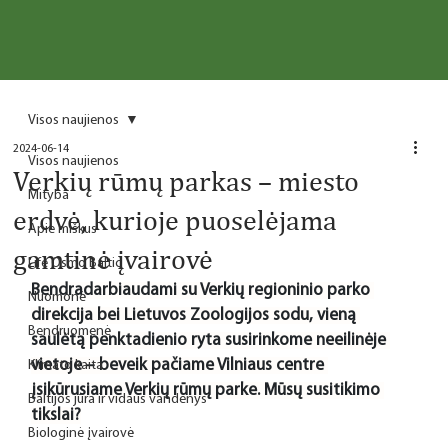
Visos naujienos
2024-06-14
Visos naujienos
Verkių rūmų parkas – miesto
Mityba
erdvė, kurioje puoselėjama
Apie miškus
gamtinė įvairovė
Life Osmo Baltic
Bendradarbiaudami su Verkių regioninio parko 
Nuomonė
direkcija bei Lietuvos Zoologijos sodu, vieną 
Bendruomenė
saulėtą penktadienio ryta susirinkome neeilinėje 
vietoje – beveik pačiame Vilniaus centre 
Klimato kaita
įsikūrusiame Verkių rūmų parke. Mūsų susitikimo 
Baltijos jūra ir vidaus vandenys
tikslai?
Biologinė įvairovė