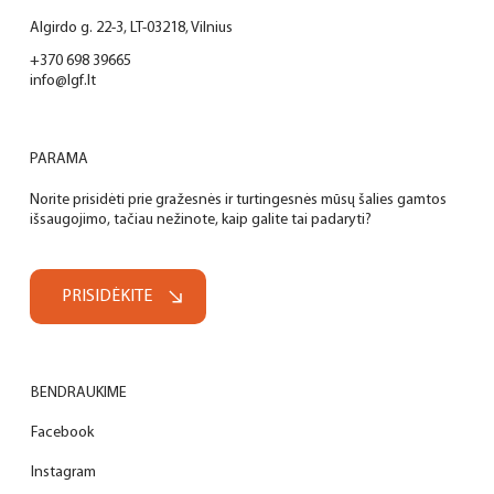
Algirdo g. 22-3, LT-03218, Vilnius
+370 698 39665
info@lgf.lt
PARAMA
Norite prisidėti prie gražesnės ir turtingesnės mūsų šalies gamtos
išsaugojimo, tačiau nežinote, kaip galite tai padaryti?
PRISIDĖKITE
BENDRAUKIME
Facebook
Instagram