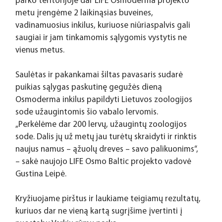
parko teritorijoje dar LIFE Osmoderma projekto 
metu įrengėme 2 laikinąsias buveines, 
vadinamuosius inkilus, kuriuose niūriaspalvis gali 
saugiai ir jam tinkamomis sąlygomis vystytis ne 
vienus metus.
Saulėtas ir pakankamai šiltas pavasaris sudarė 
puikias sąlygas paskutinę gegužės dieną 
Osmoderma inkilus papildyti Lietuvos zoologijos 
sode užaugintomis šio vabalo lervomis.
„Perkėlėme dar 200 lervų, užaugintų zoologijos 
sode. Dalis jų už metų jau turėtų skraidyti ir rinktis 
naujus namus – ąžuolų dreves – savo palikuonims“, 
– sakė naujojo LIFE Osmo Baltic projekto vadovė 
Gustina Leipė.
Kryžiuojame pirštus ir laukiame teigiamų rezultatų, 
kuriuos dar ne vieną kartą sugrįšime įvertinti į 