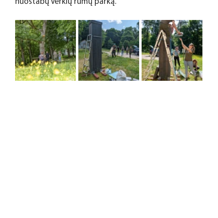
nuostabų Verkių rūmų parką.