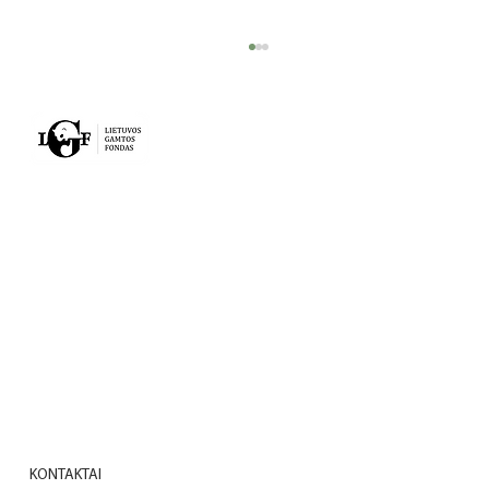
VEIKLA
PROJEKTAI
Kai gamta ir žmogus bendradarbiauja:
NAUJIENOS
Meteliuose naujus namus rado
niūriaspalvio auksavabalio lervos
APIE MUS
KONTAKTAI
KONTAKTAI